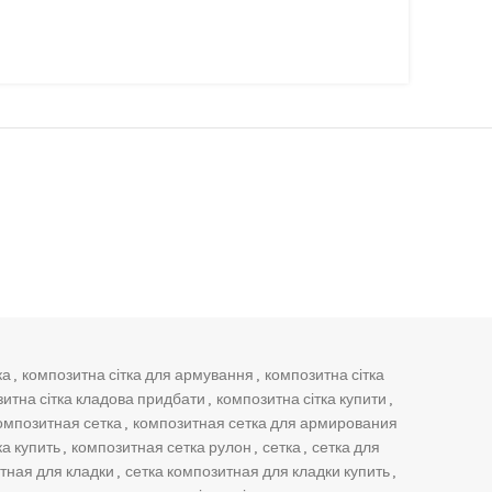
ка
,
композитна сітка для армування
,
композитна сітка
итна сітка кладова придбати
,
композитна сітка купити
,
омпозитная сетка
,
композитная сетка для армирования
а купить
,
композитная сетка рулон
,
сетка
,
сетка для
тная для кладки
,
сетка композитная для кладки купить
,