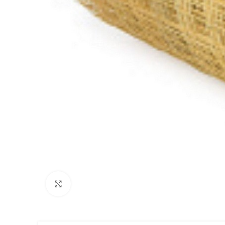
Клацніть, щоб збільшити