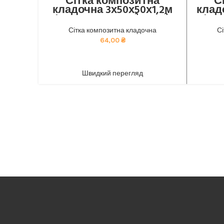
Сітка композитна
С
кладочна 3х50х50х1,2м
клад
(рулони по 30м², 60м²,
(ру
120м²)
Сітка композитна кладочна
С
Композитна кладочна сітка від
Комп
64,00
₴
виробника: економічне та стійке
вироб
рішення для будівництва. тел 050-921-
рішення 
ADD TO CART
45-45
Швидкий перегляд