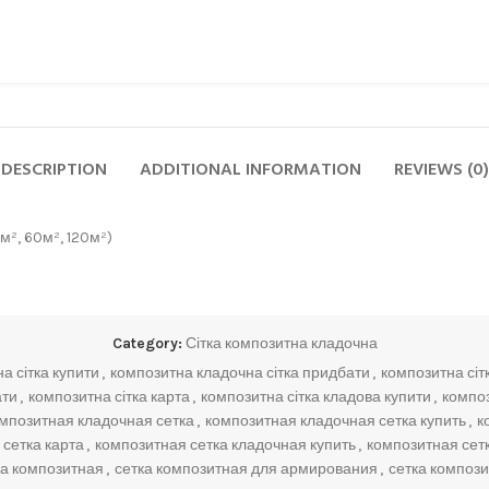
DESCRIPTION
ADDITIONAL INFORMATION
REVIEWS (0)
м², 60м², 120м²)
Category:
Сітка композитна кладочна
а сітка купити
,
композитна кладочна сітка придбати
,
композитна сіт
ати
,
композитна сітка карта
,
композитна сітка кладова купити
,
композ
мпозитная кладочная сетка
,
композитная кладочная сетка купить
,
к
сетка карта
,
композитная сетка кладочная купить
,
композитная сетк
ка композитная
,
сетка композитная для армирования
,
сетка компози