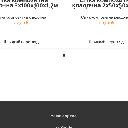
ітка композитна
Сітка композит
очна 3х100х100х1,2м
кладочна 2х50х50х
лони по 30м², 60м²,
(рулони по 30м², 6
120м²)
120м²)
ітка композитна кладочна
Сітка композитна кладоч
озитна кладочна сітка від
Композитна кладочна сітк
37,50
₴
38,00
₴
ника: економічне та стійке
виробника: економічне та 
для будівництва. тел 050-921-
рішення для будівництва. тел
ADD TO CART
ADD TO CART
45-45
45-45
Швидкий перегляд
Швидкий перегляд
Наша адреса:
м. Харків