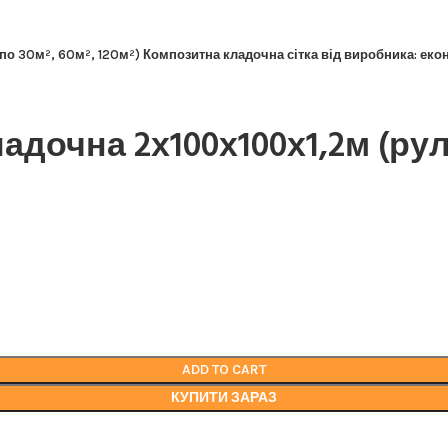
по 30м², 60м², 120м²) Композитна кладочна сітка від виробника: екон
адочна 2х100х100х1,2м (рул
мічне та стійке рішення для будівництва. тел 050-921-45-45
ADD TO CART
КУПИТИ ЗАРАЗ