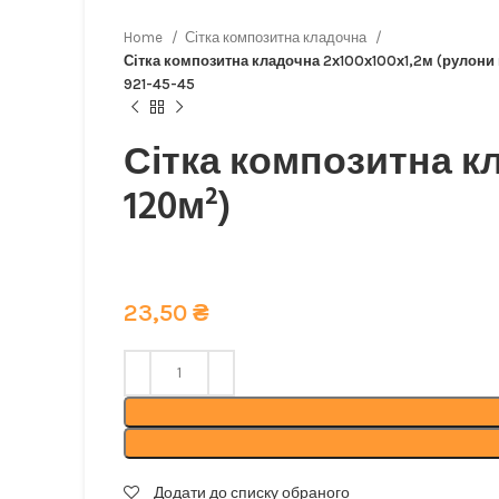
Home
Сітка композитна кладочна
Сітка композитна кладочна 2х100х100х1,2м (рулони 
921-45-45
Сітка композитна кл
120м²)
Композитна кладочна сітка від виробника: еконо
23,50
₴
Додати до списку обраного