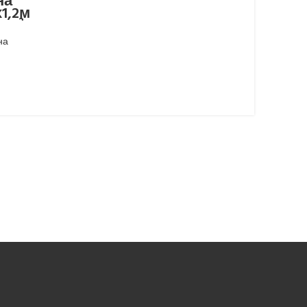
на
1,2м
0м²,
на
а від
стійке
 050-921-