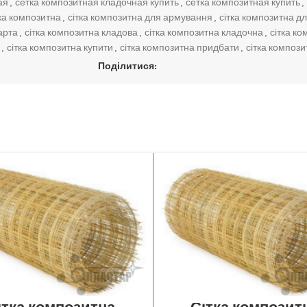
ая
,
сетка композитная кладочная купить
,
сетка композитная купить
,
тка композитна
,
сітка композитна для армування
,
сітка композитна д
арта
,
сітка композитна кладова
,
сітка композитна кладочна
,
сітка к
,
сітка композитна купити
,
сітка композитна придбати
,
сітка композ
Поділитися: