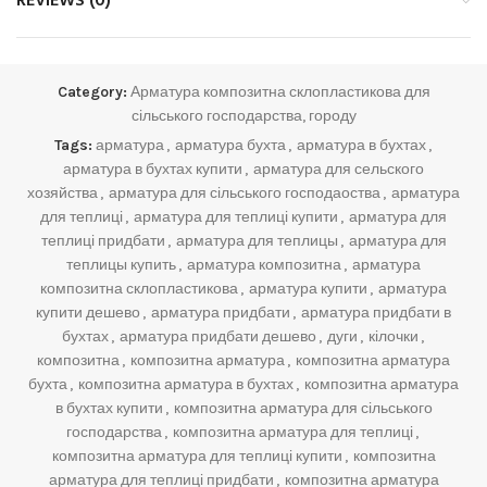
REVIEWS (0)
Category:
Арматура композитна склопластикова для
сільського господарства, городу
Tags:
арматура
,
арматура бухта
,
арматура в бухтах
,
арматура в бухтах купити
,
арматура для сельского
хозяйства
,
арматура для сільського господаоства
,
арматура
для теплиці
,
арматура для теплиці купити
,
арматура для
теплиці придбати
,
арматура для теплицы
,
арматура для
теплицы купить
,
арматура композитна
,
арматура
композитна склопластикова
,
арматура купити
,
арматура
купити дешево
,
арматура придбати
,
арматура придбати в
бухтах
,
арматура придбати дешево
,
дуги
,
кілочки
,
композитна
,
композитна арматура
,
композитна арматура
бухта
,
композитна арматура в бухтах
,
композитна арматура
в бухтах купити
,
композитна арматура для сільського
господарства
,
композитна арматура для теплиці
,
композитна арматура для теплиці купити
,
композитна
арматура для теплиці придбати
,
композитна арматура