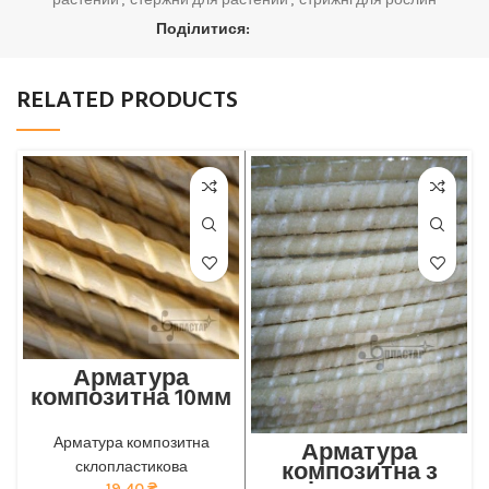
Поділитися:
RELATED PRODUCTS
Арматура
композитна 10мм
Відмінна міцність та
довговічність: наша
Арматура композитна
Арматура
композитна арматура
композитна з
склопластикова
забезпечує найкращу якість
19,40
₴