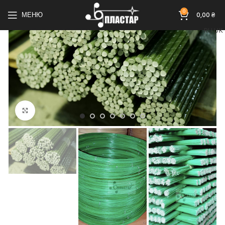
0
МЕНЮ
0,00
₴
RU
UK
Клацніть, щоб збільшити