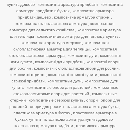
купить дешево
,
композитна арматура придбати
,
композитна
арматура придбати в бухтах
,
композитна арматура
придбати дешево
,
композитна арматура стрижні
,
композитна склопластикова арматура
,
композитная
арматура для сельского хозяйства
,
композитная арматура
для теплицы
,
композитная арматура для теплицы купить
,
композитная арматура стержни
,
композитная
склопластиковая арматура для теплицы
,
композитная
стеклопластиковая арматура
,
композитні дуги
,
композитні
дуги купити
,
композитні дуги придбати
,
композитні опори
для рослин
,
композитні склопластикові опори для рослин
,
композитні стрижні
,
композитні стрижні купити
,
композитні
стрижні придбати
,
композитные дуги
,
композитные дуги
купить
,
композитные опори для растений
,
композитные
стеклопластиковые опори для растений
,
композитные
стержни
,
композитные стержни купить
,
опори
,
опори для
растений
,
опори для рослин
,
пластикова арматура бухта
,
пластикова арматура в бухтах
,
пластикова арматура в
бухтах купити
,
пластикова арматура купить дешево
,
пластикова арматура придбати
,
пластикова арматура