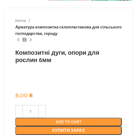
Home
Арматура композитна склопластикова для сільського
господарства, городу
Композитні дуги, опори для
рослин 6мм
Відмінна міцність та довговічність: наша
композитна арматура забезпечує найкращу
якість. тел 068-921-45-45
8,00
₴
ADD TO CART
КУПИТИ ЗАРАЗ