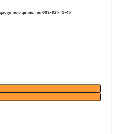
 доступною ціною. тел 068-921-45-45
 тел 068-921-45-45