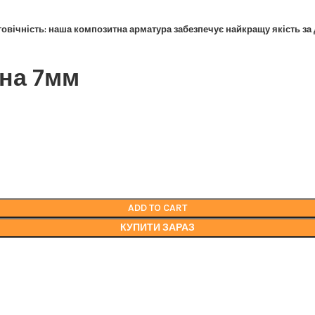
овічність: наша композитна арматура забезпечує найкращу якість за
на 7мм
зитна арматура забезпечує найкращу якість за доступною ціною.
ADD TO CART
КУПИТИ ЗАРАЗ