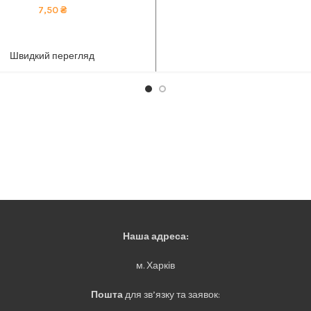
довища. тел 050-921-45-45
7,50
₴
ADD TO CART
Швидкий перегляд
Наша адреса:
м. Харків
Пошта
для зв’язку та заявок: