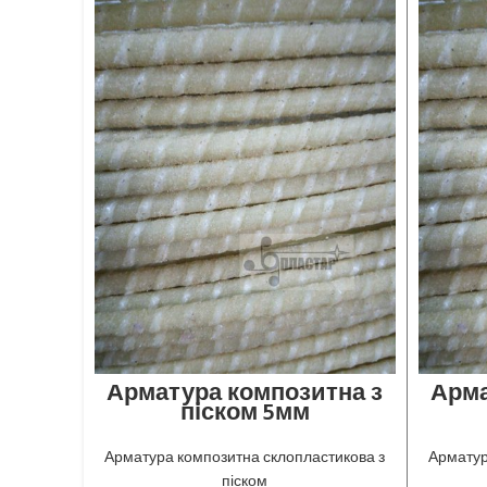
Арматура композитна з
Арма
піском 5мм
Екологічна композитна арматура з
Еколог
піском від нашої компанії: безпечна для
піском в
Арматура композитна склопластикова з
Арматур
здоров'я та навколишнього
зд
піском