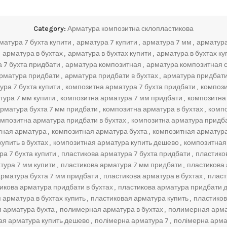
Category:
Арматура композитна склопластикова
матура 7 бухта купити
,
арматура 7 купити
,
арматура 7 мм
,
арматура
арматура в бухтах
,
арматура в бухтах купити
,
арматура в бухтах ку
 7 бухта придбати
,
арматура композитная
,
арматура композитная 
рматура придбати
,
арматура придбати в бухтах
,
арматура придбат
ра 7 бухта купити
,
композитна арматура 7 бухта придбати
,
компози
тура 7 мм купити
,
композитна арматура 7 мм придбати
,
композитна
рматура бухта 7 мм придбати
,
композитна арматура в бухтах
,
компо
омпозитна арматура придбати в бухтах
,
композитна арматура придб
тная арматура
,
композитная арматура бухта
,
композитная арматура
упить в бухтах
,
композитная арматура купить дешево
,
композитная
а 7 бухта купити
,
пластикова арматура 7 бухта придбати
,
пластико
тура 7 мм купити
,
пластикова арматура 7 мм придбати
,
пластикова
арматура бухта 7 мм придбати
,
пластикова арматура в бухтах
,
пласт
икова арматура придбати в бухтах
,
пластикова арматура придбати 
 арматура в бухтах купить
,
пластиковая арматура купить
,
пластиков
 арматура бухта
,
полимерная арматура в бухтах
,
полимерная армат
я арматура купить дешево
,
полімерна арматура 7
,
полімерна арма