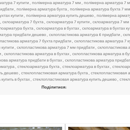
атура 7 купити
,
полімерна арматура 7 мм
,
полімерна арматура 7 м
ридбати
,
полімерна арматура бухта
,
полімерна арматура бухта 7 мм
ухтах купити
,
полімерна арматура купить дешево
,
полімерна армат
,
склоарматура 7 бухта
,
склоарматура 7 купити
,
склоарматура 7 мм 
лоарматура бухта
,
склоарматура в бухтах
,
склоарматура в бухтах к
матура придбати дешево
,
склопластикова арматура 6 придбати
,
скл
ластикова арматура 7 бухта придбати
,
склопластикова арматура 7 к
 купити
,
склопластикова арматура 7 мм придбати
,
склопластикова 
и
,
склопластикова арматура в бухтах
,
склопластикова арматура в бу
кова арматура придбати в бухтах
,
склопластикова арматура придба
рматура
,
стеклоарматура бухта
,
стеклоарматура в бухтах
,
стеклоар
ть дешево
,
стеклопластиковая арматура бухта
,
стеклопластиковая а
купить в бухтах
,
стеклопластиковая арматура купить дешево
,
стек
Поділитися: