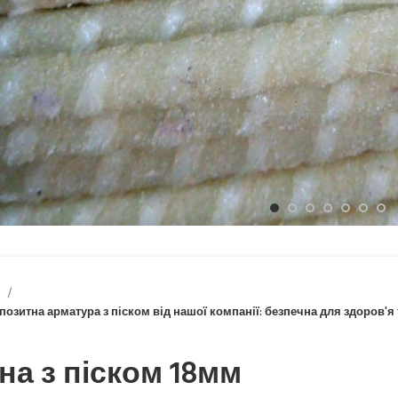
Клацніть, щоб збільшити
м
озитна арматура з піском від нашої компанії: безпечна для здоров'
а з піском 18мм