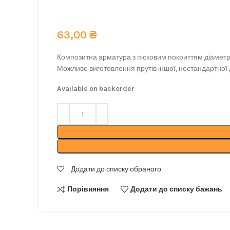
Екологічна композитна арматура з піском від н
63,00
₴
Композитна арматура з пісковим покриттям діаметром
Можливе виготовлення прутів іншої, нестандартної
Available on backorder
Додати до списку обраного
Порівняння
Додати до списку бажань