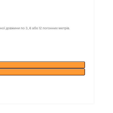
ща. тел 050-921-45-45
ої довжини по 3, 6 або 12 погонних метрів.