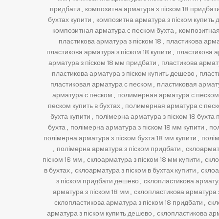
придбати
,
композитна арматура з піском 18 придбат
бухтах купити
,
композитна арматура з піском купить
композитная арматура с песком бухта
,
композитная
пластикова арматура з піском 18
,
пластикова армат
пластикова арматура з піском 18 купити
,
пластикова а
арматура з піском 18 мм придбати
,
пластикова армату
пластикова арматура з піском купить дешево
,
пласт
пластиковая арматура с песком
,
пластиковая армату
арматура с песком
,
полимерная арматура с песком
песком купить в бухтах
,
полимерная арматура с песк
бухта купити
,
полімерна арматура з піском 18 бухта
бухта
,
полімерна арматура з піском 18 мм купити
,
по
полімерна арматура з піском бухта 18 мм купити
,
полім
,
полімерна арматура з піском придбати
,
склоармат
піском 18 мм
,
склоарматура з піском 18 мм купити
,
скло
в бухтах
,
склоарматура з піском в бухтах купити
,
склоа
з піском придбати дешево
,
склопластикова арматур
арматура з піском 18 мм
,
склопластикова арматура з
склопластикова арматура з піском 18 придбати
,
скл
арматура з піском купить дешево
,
склопластикова арм