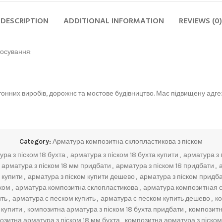
DESCRIPTION
ADDITIONAL INFORMATION
REVIEWS (0)
тосування:
онних виробів, дорожнє та мостове будівництво. Має підвищену адгез
Category:
Арматура композитна склопластикова з піском
ра з піском 18 бухта
,
арматура з піском 18 бухта купити
,
арматура з 
арматура з піском 18 мм придбати
,
арматура з піском 18 придбати
,
 купити
,
арматура з піском купити дешево
,
арматура з піском придб
ком
,
арматура композитна склопластикова
,
арматура композитная с
ить
,
арматура с песком купить
,
арматура с песком купить дешево
,
ко
 купити
,
композитна арматура з піском 18 бухта придбати
,
композитн
озитна арматура з піском 18 мм бухта
,
композитна арматура з піском