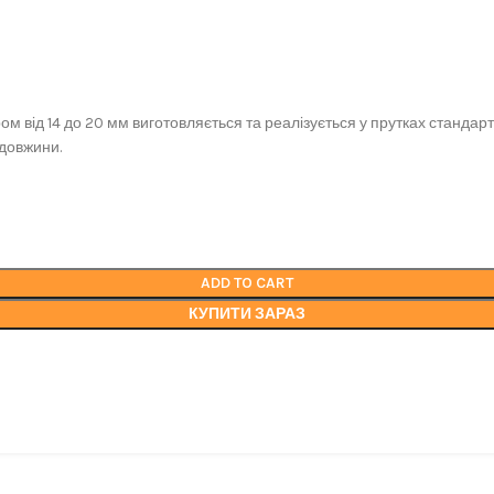
ашої компанії: безпечна для здоров'я та навколишнього середови
 від 14 до 20 мм виготовляється та реалізується у прутках стандартн
 довжини.
ADD TO CART
КУПИТИ ЗАРАЗ