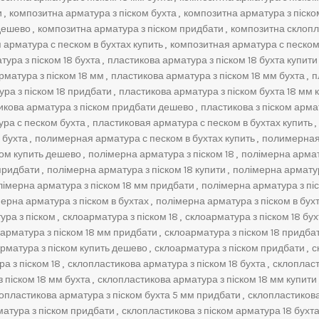
и
,
композитна арматура з піском бухта
,
композитна арматура з піско
 дешево
,
композитна арматура з піском придбати
,
композитна склопл
 арматура с песком в бухтах купить
,
композитная арматура с песком
ура з піском 18 бухта
,
пластикова арматура з піском 18 бухта купити
рматура з піском 18 мм
,
пластикова арматура з піском 18 мм бухта
,
п
ра з піском 18 придбати
,
пластикова арматура з піском бухта 18 мм 
икова арматура з піском придбати дешево
,
пластикова з піском арма
ра с песком бухта
,
пластиковая арматура с песком в бухтах купить
,
 бухта
,
полимерная арматура с песком в бухтах купить
,
полимерная 
ом купить дешево
,
полімерна арматура з піском 18
,
полімерна армату
 придбати
,
полімерна арматура з піском 18 купити
,
полімерна арматур
лімерна арматура з піском 18 мм придбати
,
полімерна арматура з пі
ерна арматура з піском в бухтах
,
полімерна арматура з піском в бух
ура з піском
,
склоарматура з піском 18
,
склоарматура з піском 18 бух
арматура з піском 18 мм придбати
,
склоарматура з піском 18 придба
рматура з піском купить дешево
,
склоарматура з піском придбати
,
с
а з піском 18
,
склопластикова арматура з піском 18 бухта
,
склопласт
 піском 18 мм бухта
,
склопластикова арматура з піском 18 мм купити
опластикова арматура з піском бухта 5 мм придбати
,
склопластикова
атура з піском придбати
,
склопластикова з піском арматура 18 бухта