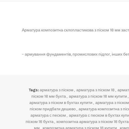
Арматура композитна склопластикова з піском 18 мм зас
– армування фундаментів, промислових підлог, інших бет
Tags:
арматура з піском
,
арматура з піском 18
,
армату
піском 18 мм бухта
,
арматура з піском 18 мм купити
,
арматура з піском в бухтах купити
,
арматура з піском
піском придбати дешево
,
арматура композитна з піс
арматура с песком
,
арматура с песком в бухтах куп
піском 18 бухта
,
композитна арматура з піском 18 бухта
мм
,
композитна арматура з піском 18 купити
,
комп