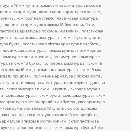
м бухта 18 мм купити
,
композитна арматура з піском в
астикова арматура
,
композитная арматура с песком
,
 купить
,
композитная стеклопластиковая арматура
,
,
пластикова арматура з піском 18 бухта придбати
,
ластикова арматура з піском 18 мм купити
,
пластикова
купити
,
пластикова арматура з піском в бухтах купити
,
тура бухта
,
пластикова з піском арматура придбати
,
пластиковая арматура с песком купить
,
полимерная
арматура с песком купить
,
полимерная арматура с
ра з піском 18 бухта
,
полімерна арматура з піском 18
а з піском 18 мм
,
полімерна арматура з піском 18 мм
ском 18 придбати
,
полімерна арматура з піском бухта
,
тах купити
,
полімерна арматура з піском купить дешево
та
,
склоарматура з піском 18 купити
,
склоарматура з
ти
,
склоарматура з піском бухта
,
склоарматура з піском
клоарматура з піском придбати в бухтах
,
склоарматура
икова арматура з піском 18 купити
,
склопластикова
,
склопластикова арматура з піском 18 мм придбати
,
 арматура з піском в бухтах купити
,
склопластикова
 купити
,
склопластикова з піском арматура бухта 5 мм