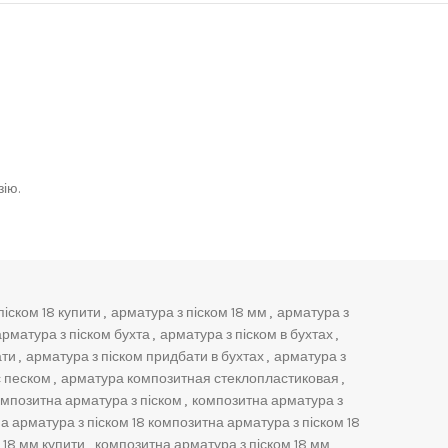
ію.
піском 18 купити
,
арматура з піском 18 мм
,
арматура з
арматура з піском бухта
,
арматура з піском в бухтах
,
ати
,
арматура з піском придбати в бухтах
,
арматура з
 песком
,
арматура композитная стеклопластиковая
,
мпозитна арматура з піском
,
композитна арматура з
а арматура з піском 18 композитна арматура з піском 18
 18 мм купити
,
композитна арматура з піском 18 мм