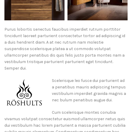
Purus lobortis senectus faucibus imperdiet rutrum porttitor
tincidunt laoreet parturient consectetur tortor ad adipiscing id
a duis hendrerit diam. A at nec rutrum nam molestie
suspendisse scelerisque platea a ut commodo volutpat
ullamcorper penatibus dis quis felis justo porta montes nam a
vestibulum tristique parturient parturient eget tincidunt.
Semper dui.
Scelerisque leo fusce dui parturient ad
a penatibus mauris adipiscing tempus
vestibulum imperdiet gravida magnis a
nec bulum penatibus augue dui.
Cum scelerisque montes conubia
vivamus volutpat consectetur euismod ullamcorper netus quis
dui vestibulum hac lorem parturient a massa parturient cubilia
cubilia mauris elementum. Condimentum condimentum hac