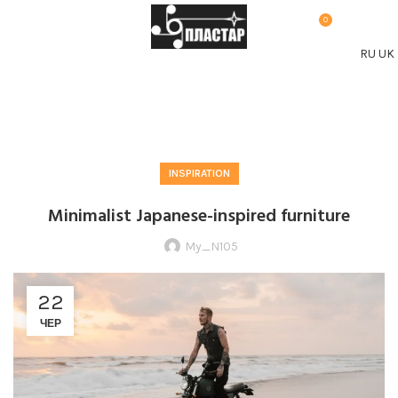
0
МЕНЮ
0,00
₴
RU
UK
Blog
INSPIRATION
Minimalist Japanese-inspired furniture
My_N105
22
ЧЕР