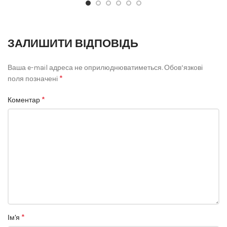
ЗАЛИШИТИ ВІДПОВІДЬ
Ваша e-mail адреса не оприлюднюватиметься.
Обов’язкові
*
поля позначені
*
Коментар
*
Ім'я