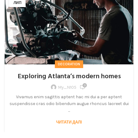
ЛИП
DECORATION
Exploring Atlanta’s modern homes
0
My_N105
Vivamus enim sagittis aptent hac mi dui a per aptent
suspendisse cras odio bibendum augue rhoncus laoreet dui
...
ЧИТАТИ ДАЛІ