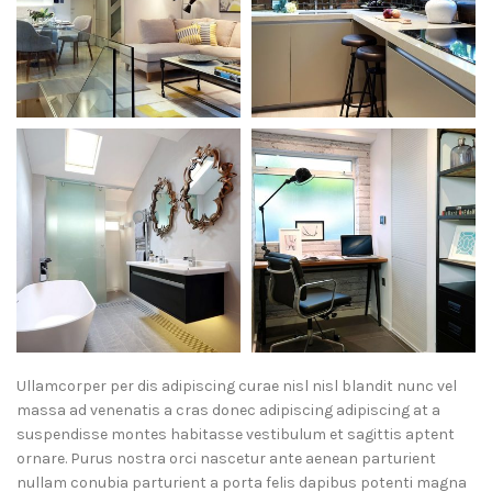
Ullamcorper per dis adipiscing curae nisl nisl blandit nunc vel
massa ad venenatis a cras donec adipiscing adipiscing at a
suspendisse montes habitasse vestibulum et sagittis aptent
ornare. Purus nostra orci nascetur ante aenean parturient
nullam conubia parturient a porta felis dapibus potenti magna