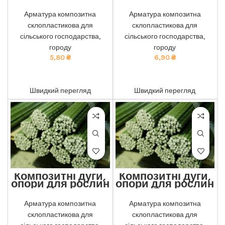
4мм
5мм
Відмінна міцність та
Відмінна міцність та
Арматура композитна
Арматура композитна
довговічність: наша
довговічність: наша
склопластикова для
склопластикова для
композитна арматура
композитна арматура
забезпечує найкращу
забезпечує найкращу
сільського господарства,
сільського господарства,
якість. тел 068-921-45-45
якість. тел 068-921-45-45
городу
городу
5,80
₴
6,90
₴
ADD TO CART
ADD TO CART
Швидкий перегляд
Швидкий перегляд
Композитні дуги,
Композитні дуги,
опори для рослин
опори для рослин
6мм
7мм
Відмінна міцність та
Відмінна міцність та
Арматура композитна
Арматура композитна
довговічність: наша
довговічність: наша
склопластикова для
склопластикова для
композитна арматура
композитна арматура