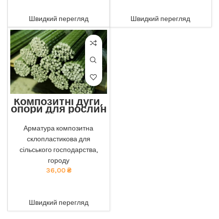
ADD TO CART
ADD TO CART
Швидкий перегляд
Швидкий перегляд
Композитні дуги,
опори для рослин
12мм
Відмінна міцність та
Арматура композитна
довговічність: наша
склопластикова для
композитна арматура
забезпечує найкращу
сільського господарства,
якість. тел 068-921-45-45
городу
36,00
₴
ADD TO CART
Швидкий перегляд