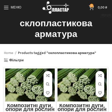
0
МЕНЮ
0,00
₴
RU
UK
склопластикова
арматура
Home
Products tagged “склопластикова арматура”
Фільтри
Композитні дуги,
Композитні дуги,
опори для рослин
опори для рослин