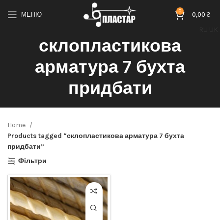
0
МЕНЮ
0,00
₴
RU
UK
склопластикова
арматура 7 бухта
придбати
Home
Products tagged “склопластикова арматура 7 бухта
придбати”
Фільтри