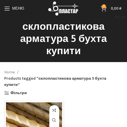
0
МЕНЮ
0,00
₴
RU
UK
склопластикова
арматура 5 бухта
купити
Home
Products tagged “склопластикова арматура 5 бухта
купити”
Фільтри