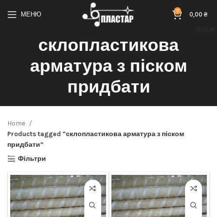
0
МЕНЮ
0,00
₴
RU
UK
склопластикова
арматура з піском
придбати
Home
Products tagged “склопластикова арматура з піском
придбати”
Фільтри