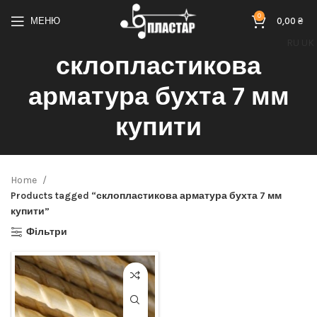
0
МЕНЮ
0,00
₴
RU
UK
склопластикова
арматура бухта 7 мм
купити
Home
Products tagged “склопластикова арматура бухта 7 мм
купити”
Фільтри