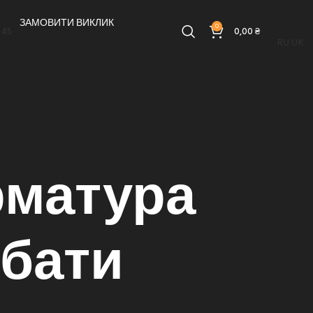
ЗАМОВИТИ ВИКЛИК
0
-45
0,00
₴
RU
UK
рматура
дбати