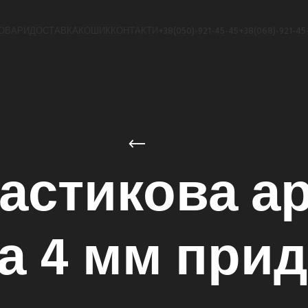
ОВАРИ
ДОСТАВКА
КОШИК
КОНТАКТИ
+38(050)-921-45-45
+38(068)-921-45
астикова а
а 4 мм при