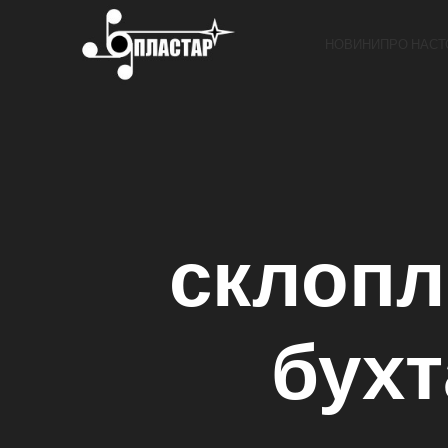
НОВИНИ
ПРО НАС
Т
склопл
бухт