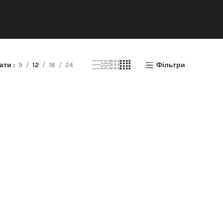
зати
9
12
18
24
Фільтри