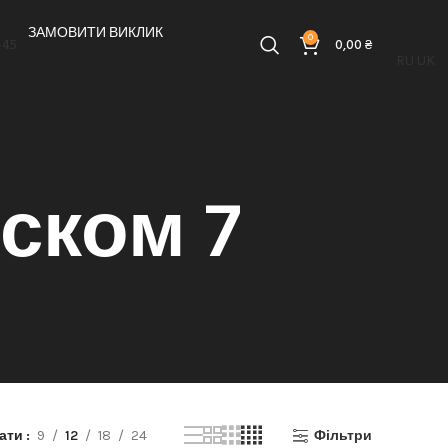
ЗАМОВИТИ ВИКЛИК
0
-45
0,00
₴
RU
UK
ском 7
зати
9
12
18
24
Фільтри