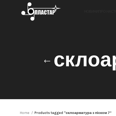
НОВИНИ
ПРО НАС
Т
склоа
Home
Products tagged “склоарматура з піском 7”