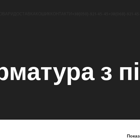
ОВАРИ
ДОСТАВКА
КОШИК
КОНТАКТИ
+38(050)-921-45-45
+38(068)-921-45
рматура з пі
Пока