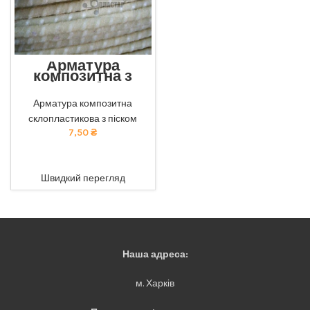
Арматура
композитна з
піском 6мм
Екологічна композитна
Арматура композитна
арматура з піском від нашої
склопластикова з піском
компанії: безпечна для
здоров'я та навколишнього
7,50
₴
середовища. тел 050-921-
45-45
ADD TO CART
Швидкий перегляд
Наша адреса:
м. Харків