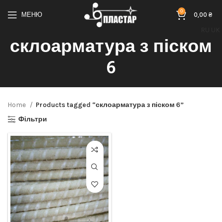
0
МЕНЮ
0,00
₴
RU
UK
склоарматура з піском
6
Home
Products tagged “склоарматура з піском 6”
Фільтри