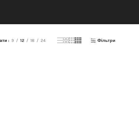
зати
9
12
18
24
Фільтри