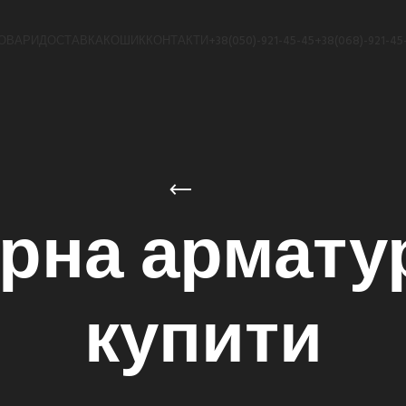
ОВАРИ
ДОСТАВКА
КОШИК
КОНТАКТИ
+38(050)-921-45-45
+38(068)-921-45
рна армату
купити