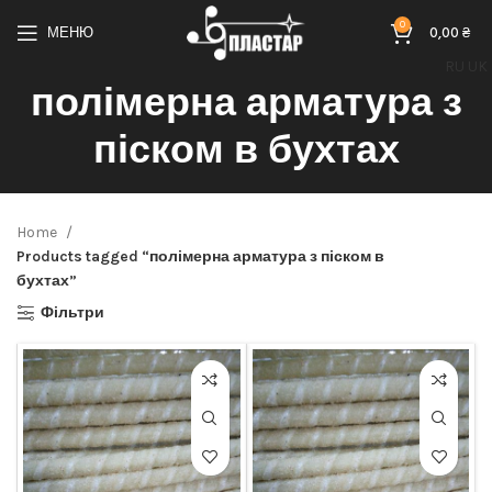
0
МЕНЮ
0,00
₴
RU
UK
полімерна арматура з
піском в бухтах
Home
Products tagged “полімерна арматура з піском в
бухтах”
Фільтри