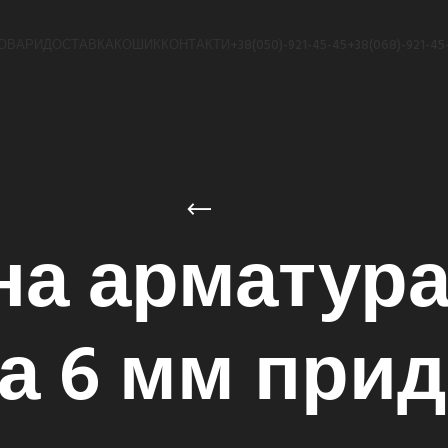
ОВАРИ
ДОСТАВКА
КОШИК
КОНТАКТИ
+38(050)-921-45-45
+38(068)-921-45
а арматура
а 6 мм при