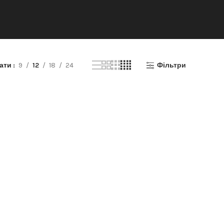
зати
9
12
18
24
Фільтри