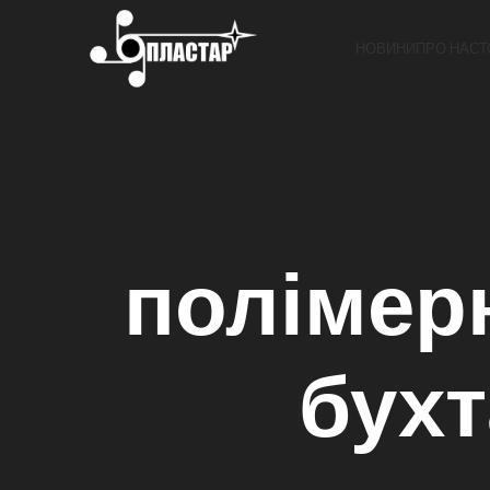
НОВИНИ
ПРО НАС
Т
полімерн
бухт