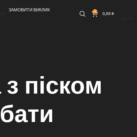
ЗАМОВИТИ ВИКЛИК
0
-45
0,00
₴
RU
UK
 з піском
дбати