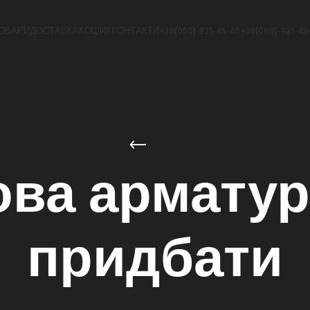
ОВАРИ
ДОСТАВКА
КОШИК
КОНТАКТИ
+38(050)-921-45-45
+38(068)-921-45
ва арматур
придбати