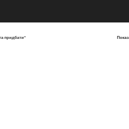
та придбати”
Пока