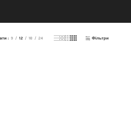
зати
9
12
18
24
Фільтри