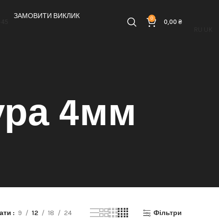
ЗАМОВИТИ ВИКЛИК
0
-45
0,00
₴
RU
UK
ура 4мм
зати
9
12
18
24
Фільтри