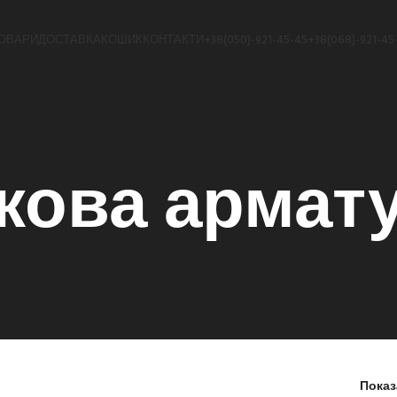
ОВАРИ
ДОСТАВКА
КОШИК
КОНТАКТИ
+38(050)-921-45-45
+38(068)-921-45
кова армат
Пока