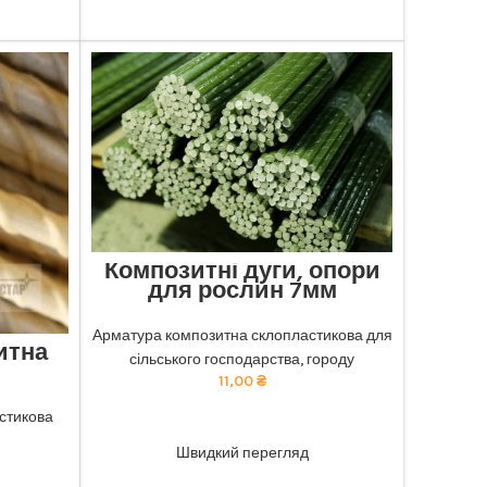
Композитні дуги, опори
для рослин 7мм
Відмінна міцність та довговічність:
наша композитна арматура забезпечує
Арматура композитна склопластикова для
итна
найкращу якість. тел 068-921-45-45
сільського господарства, городу
11,00
₴
чність:
безпечує
стикова
ADD TO CART
ю ціною.
Швидкий перегляд