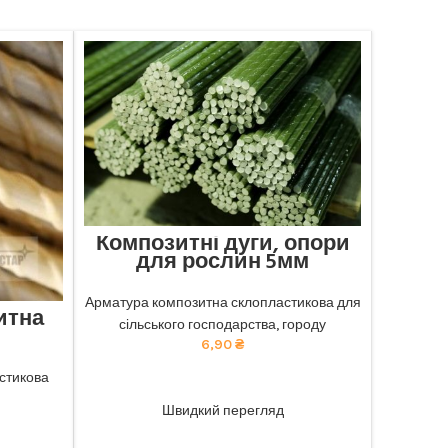
Композитні дуги, опори
для рослин 5мм
Відмінна міцність та довговічність:
наша композитна арматура забезпечує
Арматура композитна склопластикова для
итна
найкращу якість. тел 068-921-45-45
сільського господарства, городу
6,90
₴
чність:
безпечує
стикова
ADD TO CART
ю ціною.
Швидкий перегляд