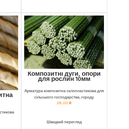
Композитні дуги, опори
для рослин 10мм
Відмінна міцність та довговічність:
наша композитна арматура забезпечує
Арматура композитна склопластикова для
итна
найкращу якість. тел 068-921-45-45
сільського господарства, городу
26,00
₴
чність:
безпечує
стикова
ADD TO CART
ю ціною.
Швидкий перегляд