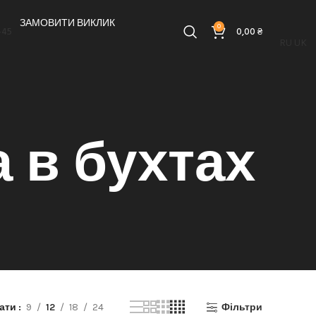
ЗАМОВИТИ ВИКЛИК
0
-45
0,00
₴
RU
UK
 в бухтах
зати
9
12
18
24
Фільтри