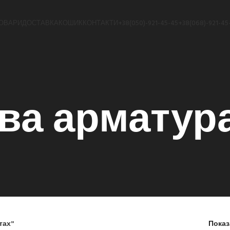
ОВАРИ
ДОСТАВКА
КОШИК
КОНТАКТИ
+38(050)-921-45-45
+38(068)-921-45
ва арматура
тах”
Пока