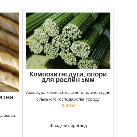
Композитні дуги, опори
для рослин 5мм
Відмінна міцність та довговічність:
наша композитна арматура забезпечує
Арматура композитна склопластикова для
итна
найкращу якість. тел 068-921-45-45
сільського господарства, городу
6,90
₴
чність:
безпечує
стикова
ADD TO CART
ю ціною.
Швидкий перегляд