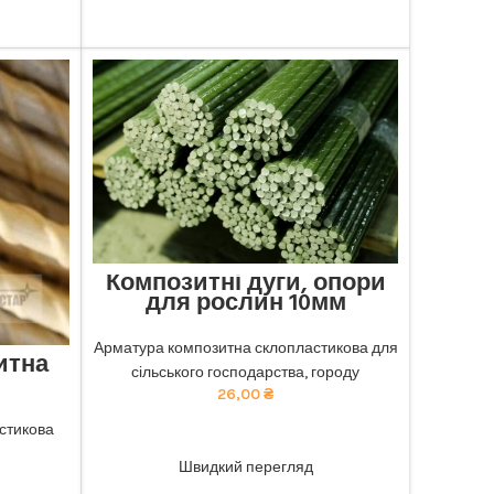
Композитні дуги, опори
для рослин 10мм
Відмінна міцність та довговічність:
наша композитна арматура забезпечує
Арматура композитна склопластикова для
итна
найкращу якість. тел 068-921-45-45
сільського господарства, городу
26,00
₴
чність:
безпечує
стикова
ADD TO CART
ю ціною.
Швидкий перегляд