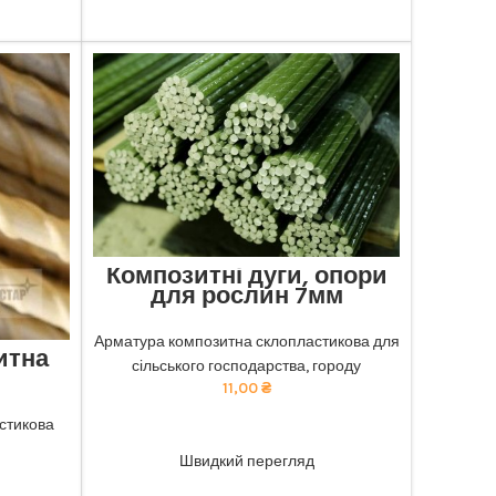
Композитні дуги, опори
для рослин 7мм
Відмінна міцність та довговічність:
наша композитна арматура забезпечує
Арматура композитна склопластикова для
итна
найкращу якість. тел 068-921-45-45
сільського господарства, городу
11,00
₴
чність:
безпечує
стикова
ADD TO CART
ю ціною.
Швидкий перегляд