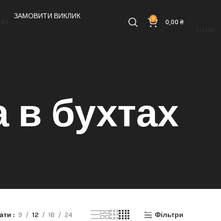
ЗАМОВИТИ ВИКЛИК
0
-45
0,00
₴
RU
UK
 в бухтах
зати
9
12
18
24
Фільтри