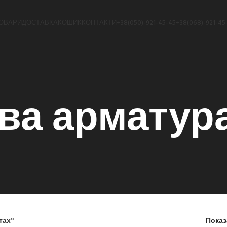
ОВАРИ
ДОСТАВКА
КОШИК
КОНТАКТИ
+38(050)-921-45-45
+38(068)-921-45
ва арматура
тах”
Пока