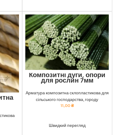
Композитні дуги, опори
для рослин 7мм
Відмінна міцність та довговічність:
наша композитна арматура забезпечує
Арматура композитна склопластикова для
итна
найкращу якість. тел 068-921-45-45
сільського господарства, городу
11,00
₴
чність:
безпечує
стикова
ADD TO CART
ю ціною.
Швидкий перегляд