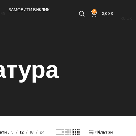
ЗАМОВИТИ ВИКЛИК
0
-45
0,00
₴
RU
UK
атура
зати
9
12
18
24
Фільтри