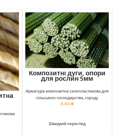
Композитні дуги, опори
для рослин 5мм
Відмінна міцність та довговічність:
наша композитна арматура забезпечує
Арматура композитна склопластикова для
итна
найкращу якість. тел 068-921-45-45
сільського господарства, городу
6,90
₴
чність:
безпечує
стикова
ADD TO CART
ю ціною.
Швидкий перегляд