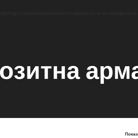
ОВАРИ
ДОСТАВКА
КОШИК
КОНТАКТИ
+38(050)-921-45-45
+38(068)-921-45
озитна арм
Пока