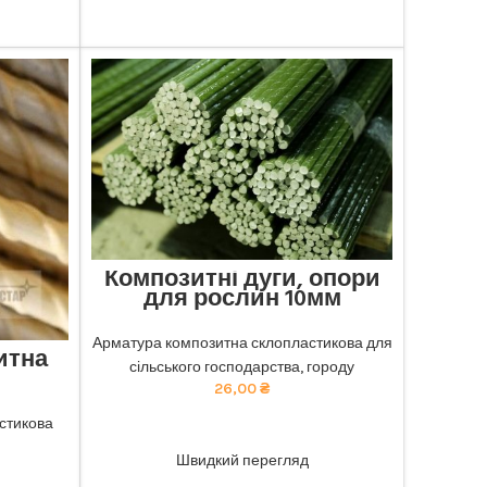
Композитні дуги, опори
для рослин 10мм
Відмінна міцність та довговічність:
наша композитна арматура забезпечує
Арматура композитна склопластикова для
итна
найкращу якість. тел 068-921-45-45
сільського господарства, городу
26,00
₴
чність:
безпечує
стикова
ADD TO CART
ю ціною.
Швидкий перегляд