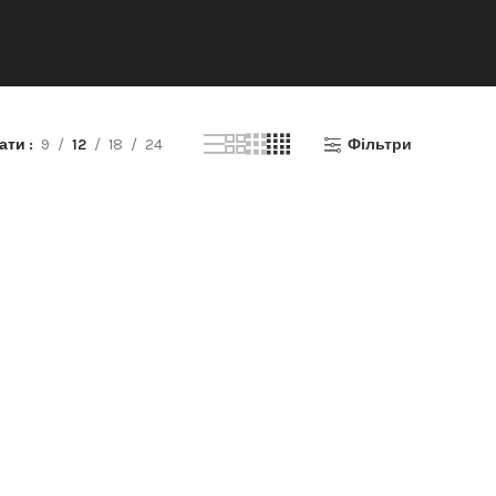
зати
9
12
18
24
Фільтри