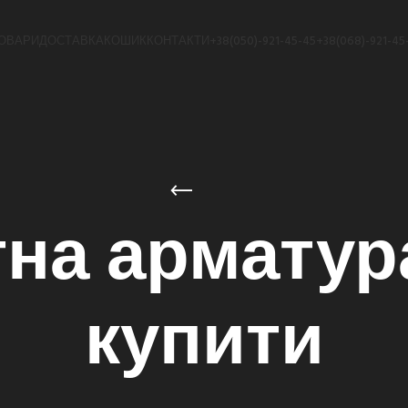
ОВАРИ
ДОСТАВКА
КОШИК
КОНТАКТИ
+38(050)-921-45-45
+38(068)-921-45
на арматура
купити