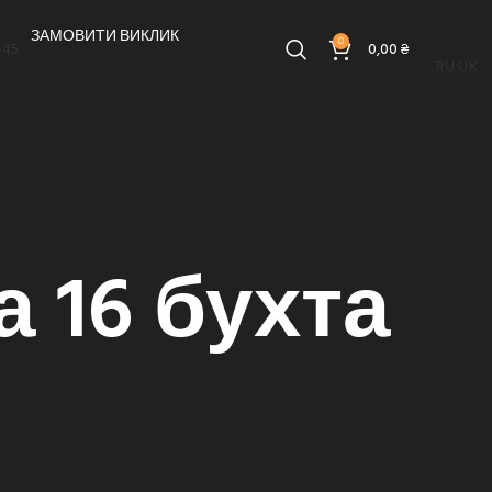
ЗАМОВИТИ ВИКЛИК
0
-45
0,00
₴
RU
UK
 16 бухта