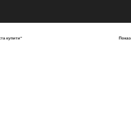
хта купити”
Пока