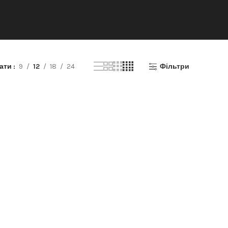
зати
9
12
18
24
Фільтри