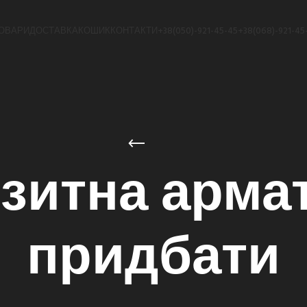
ОВАРИ
ДОСТАВКА
КОШИК
КОНТАКТИ
+38(050)-921-45-45
+38(068)-921-45
зитна армат
придбати