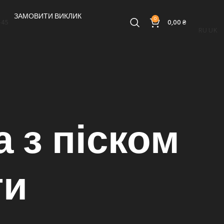
ЗАМОВИТИ ВИКЛИК
0
-45
0,00
₴
RU
UK
 з піском
ти