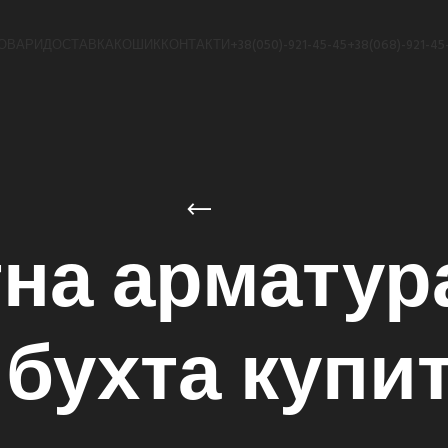
ОВАРИ
ДОСТАВКА
КОШИК
КОНТАКТИ
+38(050)-921-45-45
+38(068)-921-45
на арматура
 бухта купи