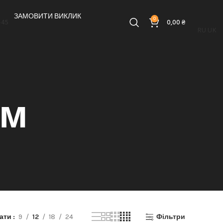
ЗАМОВИТИ ВИКЛИК
0
-45
0,00
₴
RU
UK
мм
зати
9
12
18
24
Фільтри