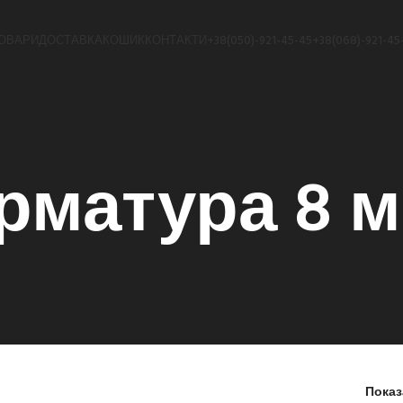
ОВАРИ
ДОСТАВКА
КОШИК
КОНТАКТИ
+38(050)-921-45-45
+38(068)-921-45
рматура 8 
Пока