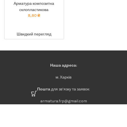
довговічність: наша
Арматура композитна
композитна арматура
склопластикова
забезпечує найкращу якість
8,80
₴
за доступною ціною. тел
068-921-45-45
ADD TO CART
Швидкий перегляд
Наша адреса:
м. Харків
Пошта
для зв’язку та заявок:
armatura.frp@gmail.com