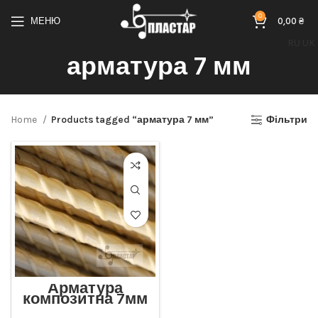
0
МЕНЮ
0,00
₴
RU
UK
арматура 7 мм
Home
Products tagged “арматура 7 мм”
Фільтри
Арматура
композитна 7мм
Відмінна міцність та