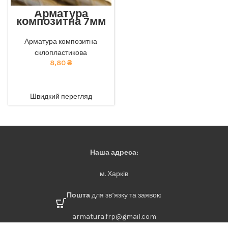
Арматура
композитна 7мм
Відмінна міцність та
довговічність: наша
Арматура композитна
композитна арматура
склопластикова
забезпечує найкращу якість
8,80
₴
за доступною ціною. тел
068-921-45-45
ADD TO CART
Швидкий перегляд
Наша адреса:
м. Харків
Пошта
для зв’язку та заявок:
armatura.frp@gmail.com