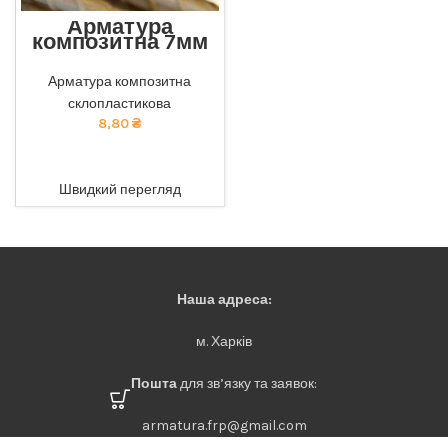
Арматура
композитна 7мм
Відмінна міцність та
довговічність: наша
Арматура композитна
композитна арматура
склопластикова
забезпечує найкращу якість
8,80
₴
за доступною ціною. тел
068-921-45-45
ADD TO CART
Швидкий перегляд
Наша адреса:
м. Харків
Пошта
для зв’язку та заявок:
armatura.frp@gmail.com