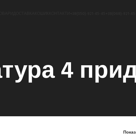
ОВАРИ
ДОСТАВКА
КОШИК
КОНТАКТИ
+38(050)-921-45-45
+38(068)-921-45
тура 4 при
Пока