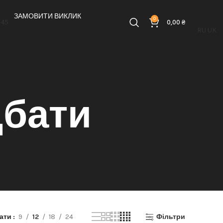
ЗАМОВИТИ ВИКЛИК
0
-45
0,00
₴
RU
UK
дбати
зати
9
12
18
24
Фільтри