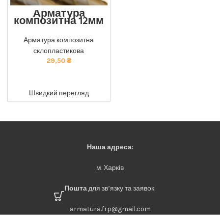
Арматура
композитна 12мм
Відмінна міцність та
довговічність: наша
Арматура композитна
композитна арматура
склопластикова
забезпечує найкращу якість
29,50
₴
за доступною ціною. тел
068-921-45-45
ADD TO CART
Швидкий перегляд
Наша адреса:
м. Харків
Пошта
для зв’язку та заявок:
armatura.frp@gmail.com