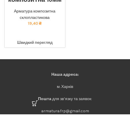
композитна 10мм
Відмінна міцність та
довговічність: наша
Арматура композитна
композитна арматура
склопластикова
забезпечує найкращу якість
19,40
₴
за доступною ціною. тел
068-921-45-45
ADD TO CART
Швидкий перегляд
Наша адреса:
м. Харків
Пошта
для зв’язку та заявок:
armatura.frp@gmail.com