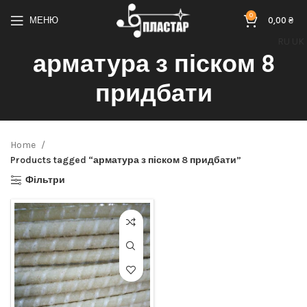
0
МЕНЮ
0,00
₴
RU
UK
арматура з піском 8
придбати
Home
Products tagged “арматура з піском 8 придбати”
Фільтри