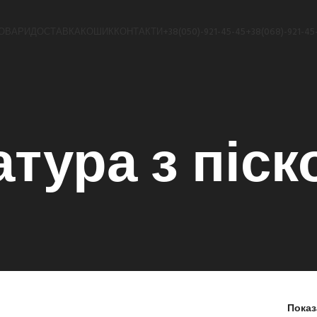
ОВАРИ
ДОСТАВКА
КОШИК
КОНТАКТИ
+38(050)-921-45-45
+38(068)-921-45
тура з піск
Пока