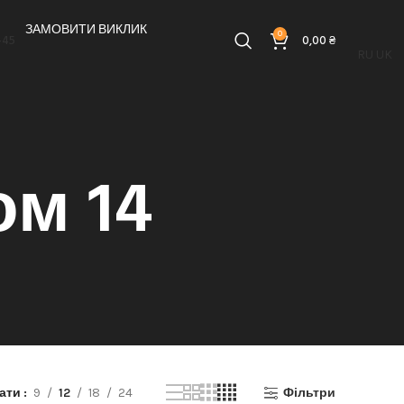
ЗАМОВИТИ ВИКЛИК
0
-45
0,00
₴
RU
UK
ом 14
зати
9
12
18
24
Фільтри