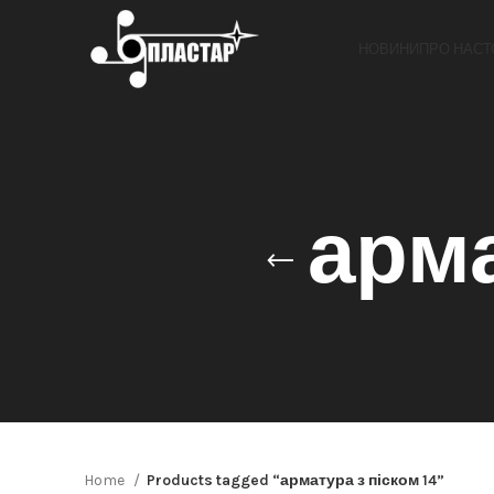
НОВИНИ
ПРО НАС
Т
арма
Home
Products tagged “арматура з піском 14”