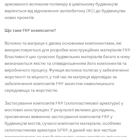
армованого волокном полімеру в цивільному будівництві
варіюється від відновлення залізобетону (RC) до будівництва
нових проектів.
Що таке FRP композити?
Волокно та матриця є двома основними компонентами, які
використовуються для розробки конструкційних матеріалів FRP.
Властивості цих сучасних будівельних матеріалів багато в чому
визначаються якістю та співвідношенням його компонентів та
виробничого процесу. Функція волокна полягає у забезпеченні
жорсткості та міцності, у той час як матриця відповідає за
забезпечення композитів FRP захистом навколишнього
середовища та жорсткістю.
Застосування композитів FRP (склопластикової арматури) у
мостових конструкціях У результаті великих досліджень,
присвячених вивченню застосування композитів FRP у
будівництві мостів, сучасні композитні матеріали, особливо
склопластикова арматура GFRP, в даний час все частіше
використовуються для будівництва нових мостів та зміцнення