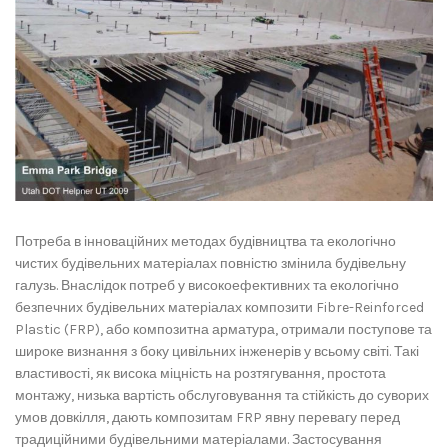
Потреба в інноваційних методах будівництва та екологічно
чистих будівельних матеріалах повністю змінила будівельну
галузь. Внаслідок потреб у високоефективних та екологічно
безпечних будівельних матеріалах композити Fibre-Reinforced
Plastic (FRP), або композитна арматура, отримали поступове та
широке визнання з боку цивільних інженерів у всьому світі. Такі
властивості, як висока міцність на розтягування, простота
монтажу, низька вартість обслуговування та стійкість до суворих
умов довкілля, дають композитам FRP явну перевагу перед
традиційними будівельними матеріалами. Застосування