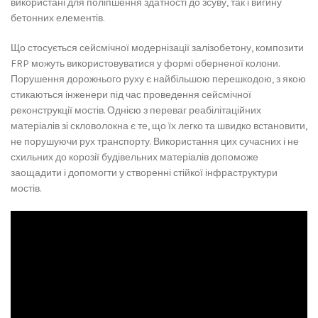
використані для поліпшення здатності до зсуву, так і вигину
бетонних елементів.
Що стосується сейсмічної модернізації залізобетону, композити
FRP можуть використовуватися у формі оберненої колони.
Порушення дорожнього руху є найбільшою перешкодою, з якою
стикаються інженери під час проведення сейсмічної
реконструкції мостів. Однією з переваг реабілітаційних
матеріалів зі скловолокна є те, що їх легко та швидко встановити,
не порушуючи рух транспорту. Використання цих сучасних і не
схильних до корозії будівельних матеріалів допоможе
заощадити і допомогти у створенні стійкої інфраструктури
мостів.