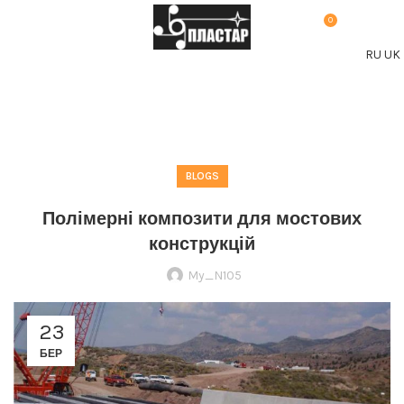
0
МЕНЮ
0,00
₴
RU
UK
Blog
BLOGS
Полімерні композити для мостових
конструкцій
My_N105
23
БЕР