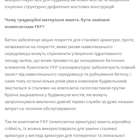
існуючих структурно-дефектних мостових конструкцій.
Чому традиційні матеріали мають бути замінені
композитами FRP?
Бетон забезпечує міцне покриття для сталевої арматури, проте,
незважаючи на покриття, важкі умови навколишнього
середовища можуть спричинити утворення гідратованого
оксиду заліза, що може призвести до зношування бетонних
елементів. Композити FRP (склоарматура) забезпечують повний
захист від навколишнього середовища та руйнування бетону, і
саме тому останні кілька років увага інженерів-будівельників
змістилася зі сталевих на композитні склопластикові прутки.
Країна зацікавлена ​​у будівництві мостів, які можуть
запропонувати виключно довгий термін служби за дуже низьких
витрат на технічне обслуговування.
Так як композити FRP (композитна арматура) мають корозійну
стійкість, їх можна використовувати для заміни сталевої
арматури у вигляді арматури для поперечної та згинальної