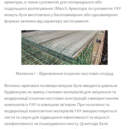
арматури, а також сухожилля для попереднього або
подальшого розтягування. (Мал.1). Арматура та сухожилля FRP
можуть бути виготовлені у багатовимірних або одновимірних
формах залежно від характеру застосування.
Малюнок 1 – Відновлення існуючих мостових споруд
Волокно-армовані полімери вперше були введені в цивільне
будівництво як заміну сталевих матеріалів для зміцнення та
модернізації існуючих мостових конструкцій з використанням
композитів із FRP із зовнішнім зв’язком. При посиленні та
модернізації композитних матеріалів FRP використовуються
листи та смуги для підвищення ефективності та міцності
неефективного чи пошкодженого мосту. Ці методи були