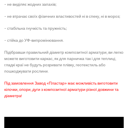
– не виділяє жодних запахів;
– не втрачає своїх фізичних властивостей ні в спеку, ні в мороз;
– стабільна гнучкість та пружність;
– стійка до УФ-випромінювання.
Підібравши правильний діаметр композитної арматури, ви легко
можете виготовити каркас, як для парничка так і для теплиці,
гладкі краї не будуть розривати плівку, геотекстиль або
пошкоджувати рослини.
Під замовлення Завод «Пластар» має можливість виготовити
кілочки, опори, дуги з композитної арматури різної довжини та
діаметра!