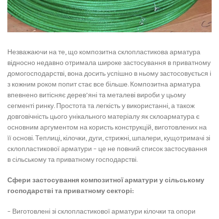
Незважаючи на те, що композитна склопластикова арматура
відносно недавно отримала широке застосування в приватному
домогосподарстві, вона досить успішно в ньому застосовується і
з кожним роком попит стає все більше. Композитна арматура
впевнено витісняє дерев’яні та металеві вироби у цьому
сегменті ринку. Простота та легкість у використанні, а також
довговічність цього унікального матеріалу як склоарматура є
основним аргументом на користь конструкцій, виготовлених на
її основі. Теплиці, кілочки, дуги, стрижні, шпалери, кущотримачі зі
склопластикової арматури – це не повний список застосування
в сільському та приватному господарстві.
Сфери застосування композитної арматури у сільському
господарстві та приватному секторі:
– Виготовлені зі склопластикової арматури кілочки та опори