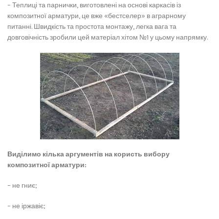
– Теплиці та парнички, виготовлені на основі каркасів із
композитної арматури, це вже «бестселер» в аграрному
питанні. Швидкість та простота монтажу, легка вага та
довговічність зробили цей матеріал хітом №1 у цьому напрямку.
Виділимо кілька аргументів на користь вибору
композитної арматури:
– не гниє;
– не іржавіє;