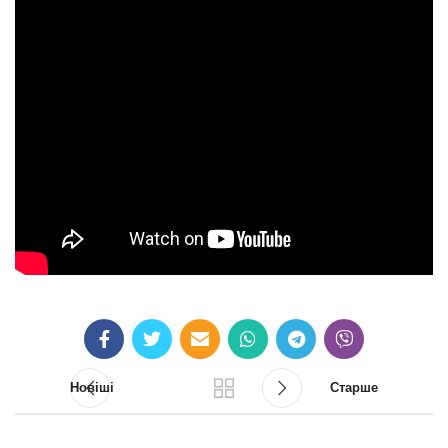
Новіші
Старше