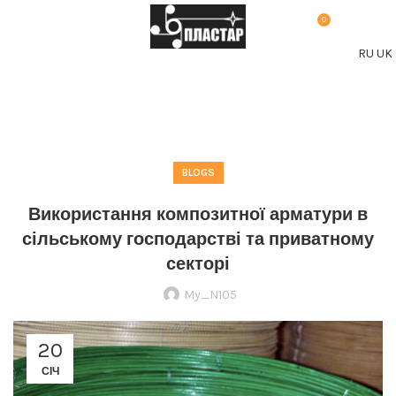
0
МЕНЮ
0,00
₴
RU
UK
Blog
BLOGS
Використання композитної арматури в
сільському господарстві та приватному
секторі
My_N105
20
СІЧ